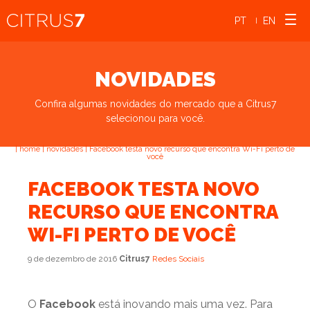
PT
EN
|
NOVIDADES
Confira algumas novidades do mercado que a Citrus7
selecionou para você.
|
home
|
novidades
|
Facebook testa novo recurso que encontra Wi-Fi perto de
você
FACEBOOK TESTA NOVO
RECURSO QUE ENCONTRA
WI-FI PERTO DE VOCÊ
9 de dezembro de 2016
Citrus7
Redes Sociais
O
Facebook
está inovando mais uma vez. Para