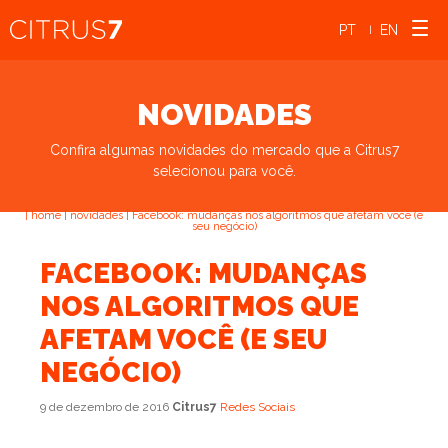
PT
EN
|
NOVIDADES
Confira algumas novidades do mercado que a Citrus7
selecionou para você.
|
home
|
novidades
|
Facebook: mudanças nos algoritmos que afetam você (e
seu negócio)
FACEBOOK: MUDANÇAS
NOS ALGORITMOS QUE
AFETAM VOCÊ (E SEU
NEGÓCIO)
9 de dezembro de 2016
Citrus7
Redes Sociais