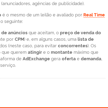
(anunciadores, agências de publicidade).
o
é o mesmo de um leilão e avaliado por
Real Time
o seguinte:
o de anúncios
que aceitam, o
preço de venda do
nte por
CPM
) e, em alguns casos, uma
lista de
ados (neste caso, para evitar
concorrentes
). Os
o
que querem
atingir
e o
montante
máximo que
ataforma de
AdExchange
gera
oferta
e
demanda
,
serviço.