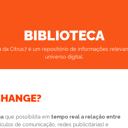
BIBLIOTECA
a da Citrus7 é um repositório de informações releva
universo digital.
CHANGE?
ma
que possibilita em
tempo real a relação entre
culos de comunicação, redes publicitárias) e