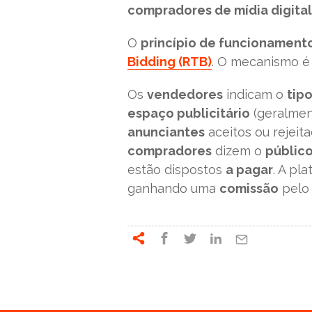
compradores de mídia digital
O
princípio de funcionament
Bidding (RTB)
. O mecanismo é 
Os
vendedores
indicam o
tip
espaço publicitário
(geralme
anunciantes
aceitos ou rejeit
compradores
dizem o
públic
estão dispostos
a pagar
. A pl
ganhando uma
comissão
pelo 