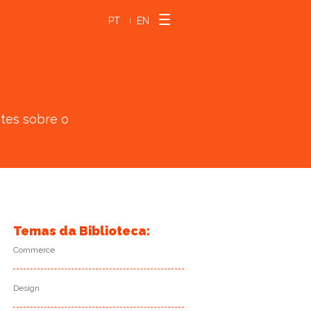
PT
EN
|
ntes sobre o
Temas da Biblioteca:
Commerce
Design