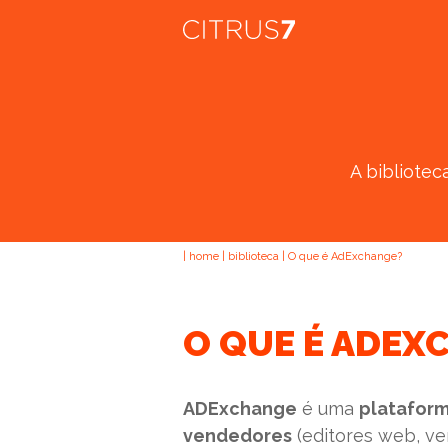
A bibliotec
|
home
|
biblioteca
|
O que é AdExchange?
O QUE É ADEX
ADExchange
é uma
platafor
vendedores
(editores web, veí