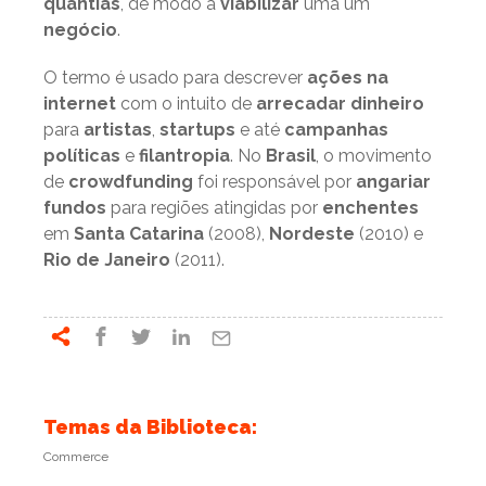
quantias
, de modo a
viabilizar
uma um
negócio
.
O termo é usado para descrever
ações na
internet
com o intuito de
arrecadar dinheiro
para
artistas
,
startups
e até
campanhas
políticas
e
filantropia
. No
Brasil
, o movimento
de
crowdfunding
foi responsável por
angariar
fundos
para regiões atingidas por
enchentes
em
Santa Catarina
(2008),
Nordeste
(2010) e
Rio de Janeiro
(2011).
Temas da Biblioteca:
Commerce