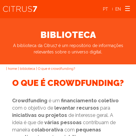
PT
EN
|
BIBLIOTECA
A biblioteca da Citrus7 é um repositório de informações
relevantes sobre o universo digital.
|
home
|
biblioteca
|
O que é crowdfunding?
O QUE É CROWDFUNDING?
Crowdfunding
é um
financiamento coletivo
com o objetivo de
levantar recursos
para
iniciativas ou projetos
de interesse geral. A
ideia é que de
várias pessoas
contribuam de
maneira
colaborativa
com
pequenas