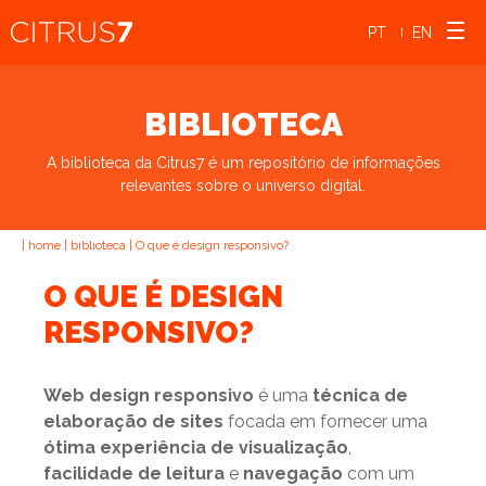
PT
EN
|
BIBLIOTECA
A biblioteca da Citrus7 é um repositório de informações
relevantes sobre o universo digital.
|
home
|
biblioteca
|
O que é design responsivo?
O QUE É DESIGN
RESPONSIVO?
Web design responsivo
é uma
técnica de
elaboração de sites
focada em fornecer uma
ótima experiência de visualização
,
facilidade de leitura
e
navegação
com um