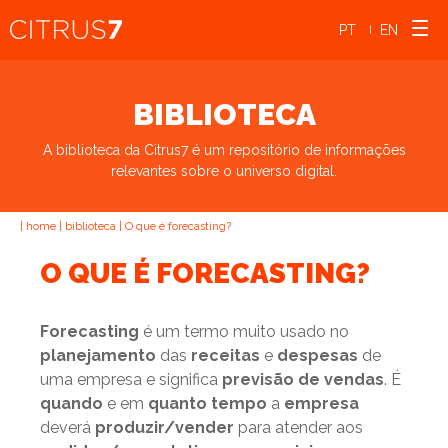
PT
EN
|
BIBLIOTECA
A biblioteca da Citrus7 é um repositório de informações
relevantes sobre o universo digital.
|
home
|
biblioteca
|
O que é forecasting?
O QUE É FORECASTING?
Forecasting
é um termo muito usado no
planejamento
das
receitas
e
despesas
de
uma empresa e significa
previsão de vendas
. É
quando
e em
quanto tempo
a
empresa
deverá
produzir/vender
para atender aos